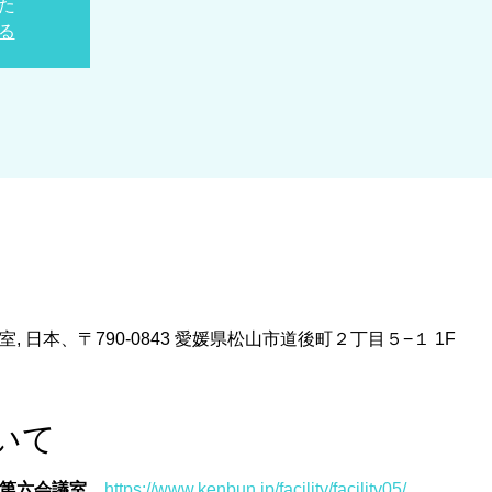
た
る
 日本、〒790-0843 愛媛県松山市道後町２丁目５−１ 1F
いて
 第六会議室　
https://www.kenbun.jp/facility/facility05/