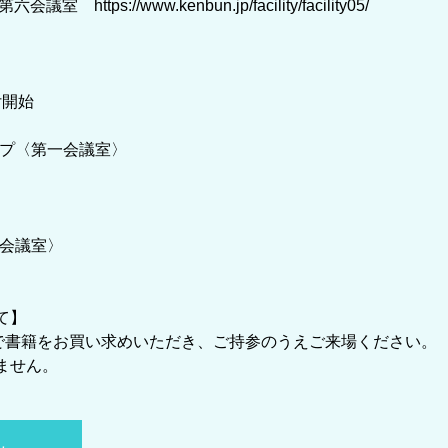
tps://www.kenbun.jp/facility/facility05/
付開始
ショップ〈第一会議室〉
第六会議室〉
て】
どで書籍をお買い求めいただき、ご持参のうえご来場ください。
ません。