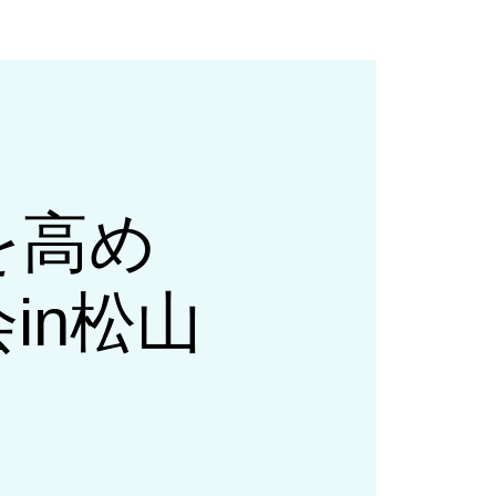
力を高め
in松山