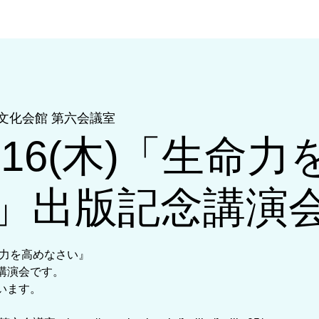
文化会館 第六会議室
.4.16(木)「生命
」出版記念講演会
命力を高めなさい』
講演会です。
います。